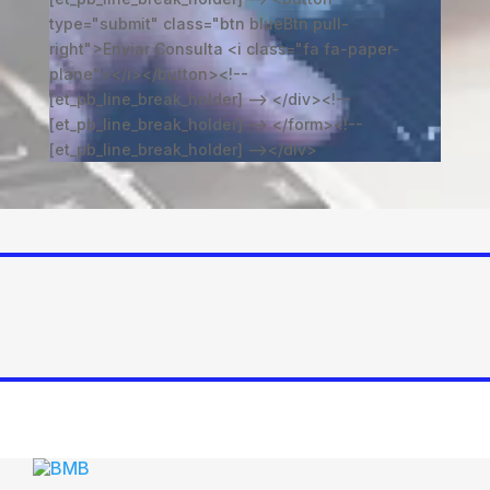
type="submit" class="btn blueBtn pull-
right">Enviar Consulta <i class="fa fa-paper-
plane"></i></button><!--
[et_pb_line_break_holder] --> </div><!--
[et_pb_line_break_holder] --> </form><!--
[et_pb_line_break_holder] --></div>