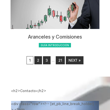
Aranceles y Comisiones
GUÍA INTRODUCCIÓN
1
2
3
…
21
NEXT »
<h2>Contacto</h2>
<div class="row"><!-- [et_pb_line_break_holder] --
> <form