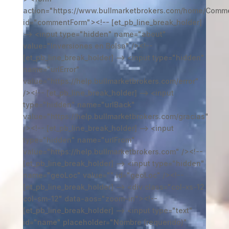
action="https://www.bullmarketbrokers.com/home/Comm
id="commentForm"><!-- [et_pb_line_break_holder]
--> <input type="hidden" name="about"
value="Inversiones en Bolsa" /><!--
[et_pb_line_break_holder] --> <input type="hidden"
name="urlError"
value="https://help.bullmarketbrokers.com/error"
/><!-- [et_pb_line_break_holder] --> <input
type="hidden" name="urlBack"
value="https://help.bullmarketbrokers.com/gracias"
/><!-- [et_pb_line_break_holder] --> <input
type="hidden" name="urlFrom"
value="https://help.bullmarketbrokers.com" /><!--
[et_pb_line_break_holder] --> <input type="hidden"
name="geoLoc" value="" id="geoLoc" /><!--
[et_pb_line_break_holder] --> <div class="col-xs-12
col-sm-12" data-aos="zoom-in"><!--
[et_pb_line_break_holder] --> <input type="text"
id="name" placeholder="Nombre (requerido)"