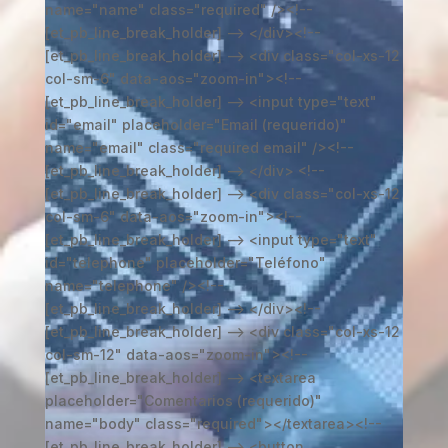
name="name" class="required" /><!--
[et_pb_line_break_holder] --> </div><!--
[et_pb_line_break_holder] --> <div class="col-xs-12
col-sm-6" data-aos="zoom-in"><!--
[et_pb_line_break_holder] --> <input type="text"
id="email" placeholder="Email (requerido)"
name="email" class="required email" /><!--
[et_pb_line_break_holder] --> </div> <!--
[et_pb_line_break_holder] --> <div class="col-xs-12
col-sm-6" data-aos="zoom-in"><!--
[et_pb_line_break_holder] --> <input type="text"
id="telephone" placeholder="Teléfono"
name="telephone" /><!--
[et_pb_line_break_holder] --> </div><!--
[et_pb_line_break_holder] --> <div class="col-xs-12
col-sm-12" data-aos="zoom-in"><!--
[et_pb_line_break_holder] --> <textarea
placeholder="Comentarios (requerido)"
name="body" class="required"></textarea><!--
[et_pb_line_break_holder] --> <button