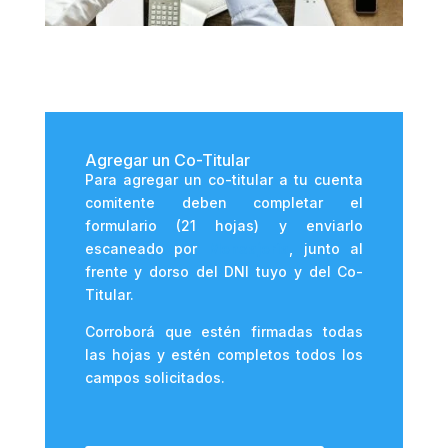
Agregar un Co-Titular
Para agregar un co-titular a tu cuenta
comitente deben completar el
formulario (21 hojas) y enviarlo
escaneado por
Mensajería
, junto al
frente y dorso del DNI tuyo y del Co-
Titular.
Corroborá que estén firmadas todas
las hojas y estén completos todos los
campos solicitados.