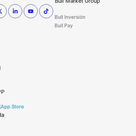
Bull Market Group
Bull Inversión
Bull Pay
l
PP
da