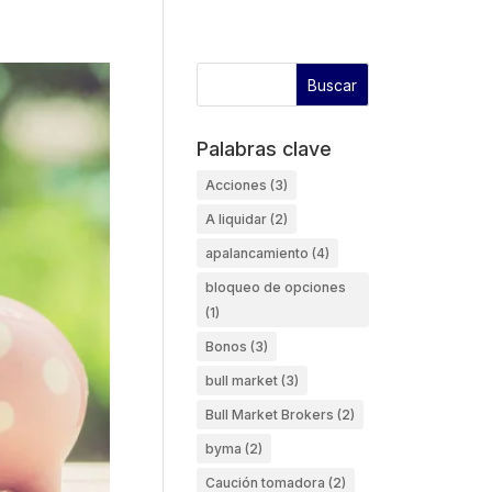
Palabras clave
Acciones
(3)
A liquidar
(2)
apalancamiento
(4)
bloqueo de opciones
(1)
Bonos
(3)
bull market
(3)
Bull Market Brokers
(2)
byma
(2)
Caución tomadora
(2)