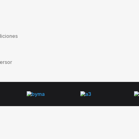
iciones
versor