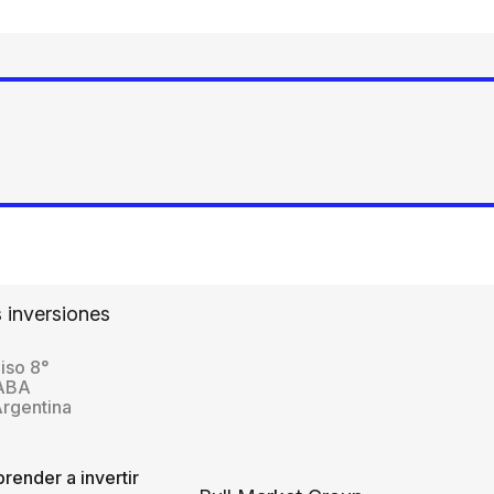
 inversiones
iso 8°
CABA
Argentina
render a invertir