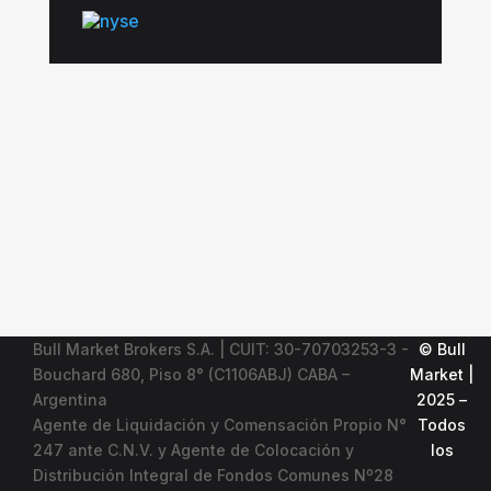
Bull Market Brokers S.A. | CUIT: 30-70703253-3 -
© Bull
Bouchard 680, Piso 8° (C1106ABJ) CABA –
Market |
Argentina
2025 –
Agente de Liquidación y Comensación Propio N°
Todos
247 ante C.N.V. y Agente de Colocación y
los
Distribución Integral de Fondos Comunes Nº28