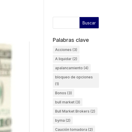
Palabras clave
Acciones
(3)
A liquidar
(2)
apalancamiento
(4)
bloqueo de opciones
(1)
Bonos
(3)
bull market
(3)
Bull Market Brokers
(2)
byma
(2)
Caución tomadora
(2)