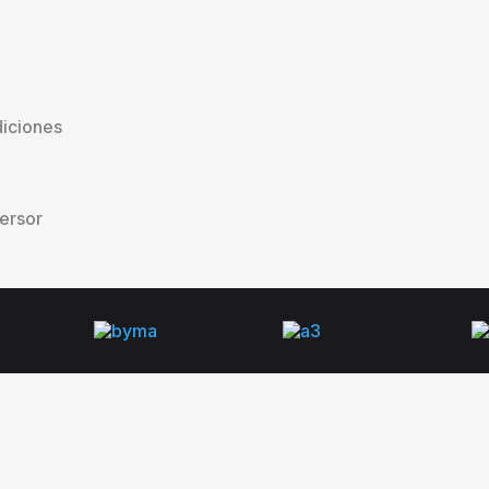
iciones
versor