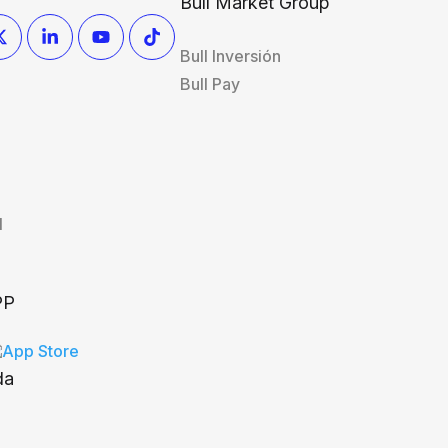
Bull Market Group
Bull Inversión
Bull Pay
l
PP
da