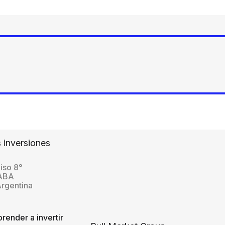
 inversiones
iso 8°
CABA
Argentina
render a invertir