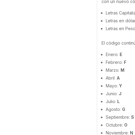
con un nuevo cód
Letras Capital
Letras en dóla
Letras en Pes
El código continú
Enero:
E
Febrero:
F
Marzo:
M
Abril:
A
Mayo:
Y
Junio:
J
Julio:
L
Agosto:
G
Septiembre:
S
Octubre:
O
Noviembre:
N