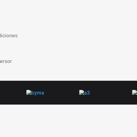
iciones
versor