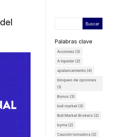
del
Palabras clave
Acciones
(3)
A liquidar
(2)
apalancamiento
(4)
bloqueo de opciones
(1)
Bonos
(3)
bull market
(3)
Bull Market Brokers
(2)
byma
(2)
Caución tomadora
(2)