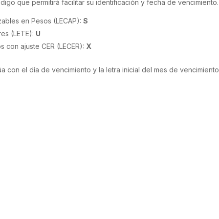
igo que permitirá facilitar su identificación y fecha de vencimiento.
izables en Pesos (LECAP):
S
res (LETE):
U
os con ajuste CER (LECER):
X
a con el día de vencimiento y la letra inicial del mes de vencimiento