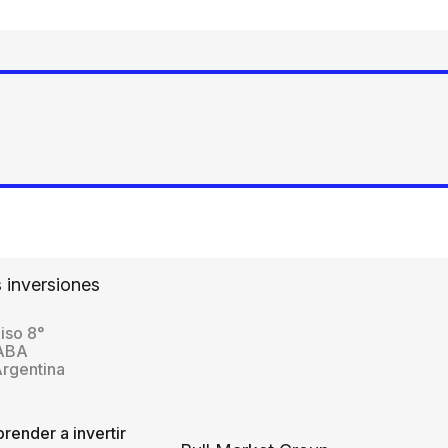
 inversiones
iso 8°
CABA
Argentina
render a invertir