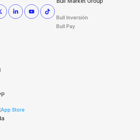
Bull Market Group
Bull Inversión
Bull Pay
l
PP
da