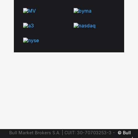
Bull Market Brokers S.A. | CUIT: 30-70703253-3 -
© Bull