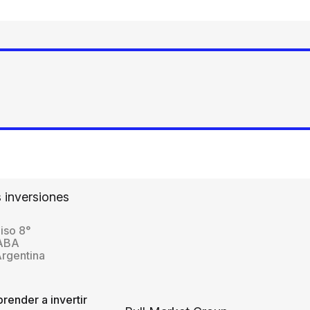
 inversiones
iso 8°
CABA
Argentina
render a invertir