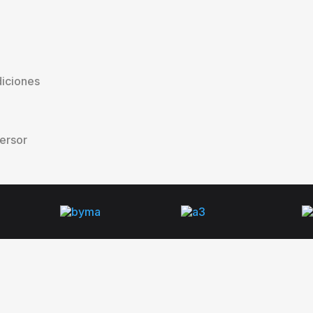
iciones
versor