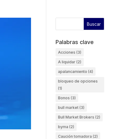
Palabras clave
Acciones
(3)
A liquidar
(2)
apalancamiento
(4)
bloqueo de opciones
(1)
Bonos
(3)
bull market
(3)
Bull Market Brokers
(2)
byma
(2)
Caución tomadora
(2)