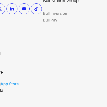
Bull Market Group
Bull Inversión
Bull Pay
l
PP
da