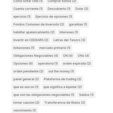
Como licitar ONs
(1)
Comprar bonos
(2)
Cuenta corriente
(1)
Descubierto
(1)
Dolar
(2)
ejercicio
(1)
Ejercicio de opciones
(1)
Fondos Comunes de Inversión
(2)
garantias
(1)
habilitar apalancamiento
(2)
Intereses
(1)
Invertir en CEDEARS
(2)
Letras del Tesoro
(3)
licitaciones
(1)
mercado primario
(1)
Obligaciones Negociables
(4)
ON
(4)
ONs
(4)
Opciones
(6)
operatoria
(1)
orden expirada
(2)
orden pendiente
(2)
out the money
(1)
panel general
(2)
Plataforma de trading
(2)
que es una on
(1)
que significa a liquidar
(2)
que son las obligaciones negociables
(1)
Saldos
(1)
tomar caucion
(2)
Transferencia de títulos
(2)
vencimiento
(1)